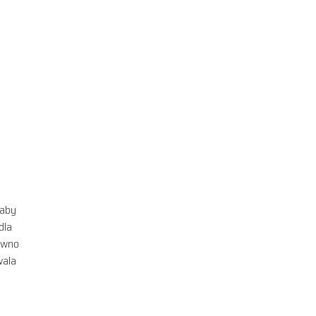
 aby
dla
równo
wala