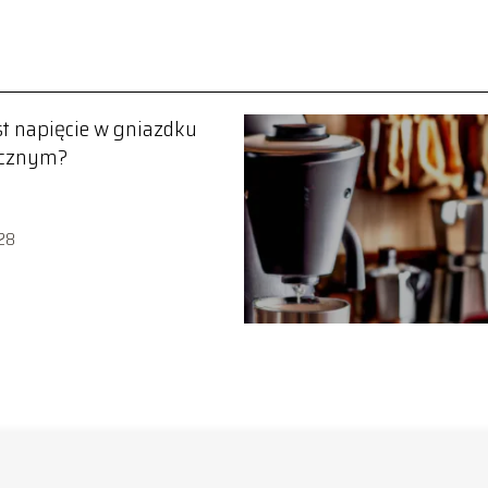
est napięcie w gniazdku
icznym?
28