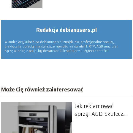
wybrać!
Redakcja debianusers.pl
W moich artykułach na debianusers.pl znajdziesz profesjonalne analizy,
praktyczne porady i najświeższe nowości ze świata IT, RTV, AGD oraz gier.
Łączę wiedzę z pasją, by dostarczać Ci inspirujące i użyteczne treści.
Może Cię również zainteresować
Jak reklamować
sprzęt AGD: Skuteczne
metody