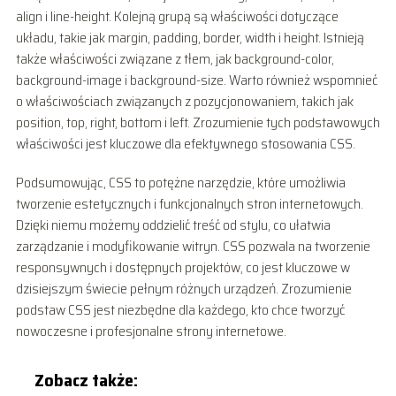
align i line-height. Kolejną grupą są właściwości dotyczące
układu, takie jak margin, padding, border, width i height. Istnieją
także właściwości związane z tłem, jak background-color,
background-image i background-size. Warto również wspomnieć
o właściwościach związanych z pozycjonowaniem, takich jak
position, top, right, bottom i left. Zrozumienie tych podstawowych
właściwości jest kluczowe dla efektywnego stosowania CSS.
Podsumowując, CSS to potężne narzędzie, które umożliwia
tworzenie estetycznych i funkcjonalnych stron internetowych.
Dzięki niemu możemy oddzielić treść od stylu, co ułatwia
zarządzanie i modyfikowanie witryn. CSS pozwala na tworzenie
responsywnych i dostępnych projektów, co jest kluczowe w
dzisiejszym świecie pełnym różnych urządzeń. Zrozumienie
podstaw CSS jest niezbędne dla każdego, kto chce tworzyć
nowoczesne i profesjonalne strony internetowe.
Zobacz także: