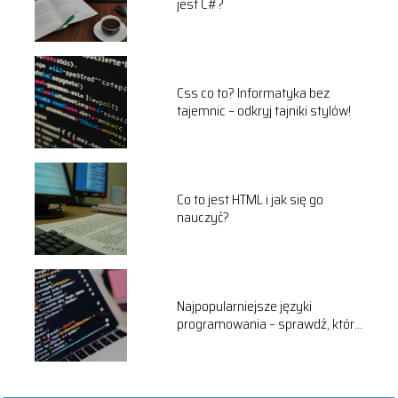
jest C#?
Css co to? Informatyka bez
tajemnic – odkryj tajniki stylów!
Co to jest HTML i jak się go
nauczyć?
Najpopularniejsze języki
programowania – sprawdź, który
wybrać!