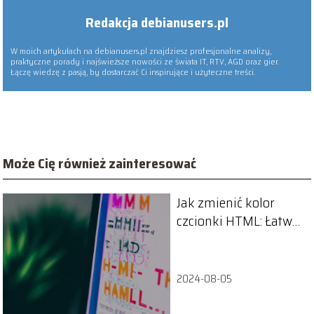
Redakcja debianusers.pl
W moich artykułach na debianusers.pl znajdziesz profesjonalne analizy,
praktyczne porady i najświeższe nowości ze świata IT, RTV, AGD oraz gier.
Łączę wiedzę z pasją, by dostarczać Ci inspirujące i użyteczne treści.
Może Cię również zainteresować
Jak zmienić kolor
czcionki HTML: Łatwe
kroki
2024-08-05