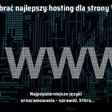
brać najlepszy hosting dla stro
k
Najpopularniejsze języki
programowania – sprawdź, który
wybrać!